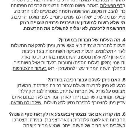
ב
דף הפעילות
באתר. פשוט נכנסים ונרשמים לרכיבה הפתוחה
כדי להבטיח מקום. ההרשמה תפתח כשבועיים לפני הרכיבה.
מייל עם מסלולים ישלח לנרשמים כיומיים לפני מועגד הרכיבה.
מי שלא רשום למועדון או שיכניס פרטים שגויים בזמן
ההרשמה לרכיבה, לא יצליח להשלים את ההרשמה.
4. ​מה העלות של חברות במועדון?
העלות לחברות שנתית היא 880 ש"ח, וניתן לחלק את התשלום
לעד 4 תשלומים. העלות מעניקה השתתפות ב12 רכיבות
המועדון ללא עלות נוספת, השתתפות בהדרכות, סדנאות
ודו-יומי (חלקן בעלות נוספת) והטבות בלעדיות אצל השותפים.
במהלך השנה המחיר עשוי להתעדכן - ראו
בעמוד ההצטרפות
5. ​האם ניתן לשלם עבור רכיבה בודדת?
כרגע לא ניתן להרשם ולשלם עבור רכיבה מזדמנת. המועדון
מבוסס על מודל של חברות שנתית, במטרה לבנות קהילה
קבועה ומחויבת שרוכבת יחד לאורך זמן. אם לא רכבתם איתנו
עדיין ניתן להצטרף לרכיבת נסיון ללא תשלום.
שילחו לנו הודעה
.
6. ​מה קורה אם אני מצטרף באמצע או לקראת סוף השנה?
החברות היא לשנה קלנדרית (ינואר-דצמבר). במידה ותצטרפו
בשלבים מאוחרים של השנה, ייתכן שנציע מחיר מופחת